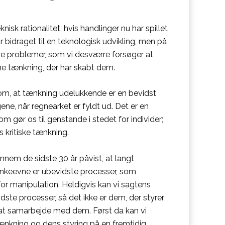
nisk rationalitet, hvis handlinger nu har spillet
ar bidraget til en teknologisk udvikling, men på
e problemer, som vi desværre forsøger at
 tænkning, der har skabt dem.
 om, at tænkning udelukkende er en bevidst
gene, når regnearket er fyldt ud. Det er en
m gør os til genstande i stedet for individer;
 kritiske tænkning.
nnem de sidste 30 år påvist, at langt
ænkeevne er ubevidste processer, som
or manipulation. Heldigvis kan vi sagtens
dste processer, så det ikke er dem, der styrer
i at samarbejde med dem. Først da kan vi
tænkning og dens styring på en fremtidig