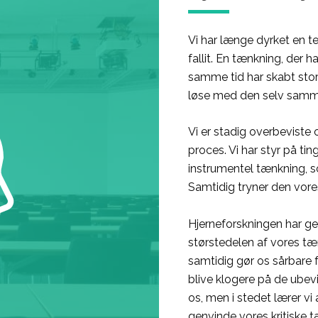
Vi har længe dyrket en tek
fallit. En tænkning, der h
samme tid har skabt stor
løse med den selv samme
Vi er stadig overbeviste
proces. Vi har styr på tin
instrumentel tænkning, so
Samtidig tryner den vores
Hjerneforskningen har ge
størstedelen af vores t
samtidig gør os sårbare f
blive klogere på de ubevi
os, men i stedet lærer v
genvinde vores kritiske 