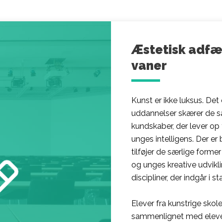
Æstetisk adfæ
vaner
Kunst er ikke luksus. Det 
uddannelser skærer de såk
kundskaber, der lever op
unges intelligens. Der er 
tilføjer de særlige form
og unges kreative udvikli
discipliner, der indgår i s
Elever fra kunstrige skol
sammenlignet med elever 