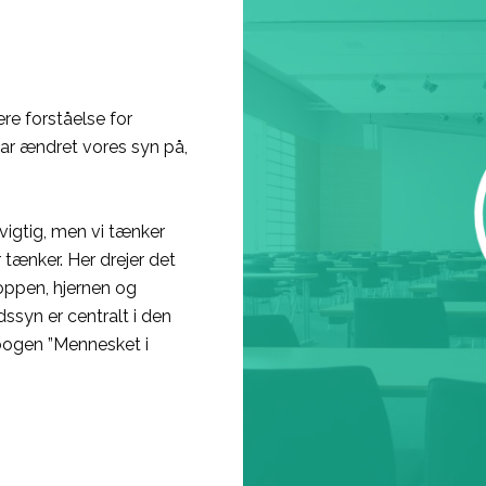
re forståelse for
ar ændret vores syn på,
vigtig, men vi tænker
tænker. Her drejer det
oppen, hjernen og
ssyn er centralt i den
bogen ”Mennesket i