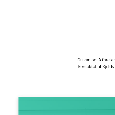
Gå
til
indholdet
Du kan også foretage
kontaktet af Kjelds 