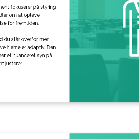
ent fokuserer på styring
ndler om at opleve
se for fremtiden.
d du står overfor, men
e hjerne er adaptiv. Den
mer et nuanceret syn på
t justerer.