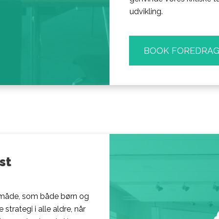
udvikling.
BOOK FOREDRA
st
e måde, som både børn og
trategi i alle aldre, når