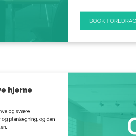
BOOK FOREDRA
e hjerne
r nye og svære
er og planlægning, og den
den.